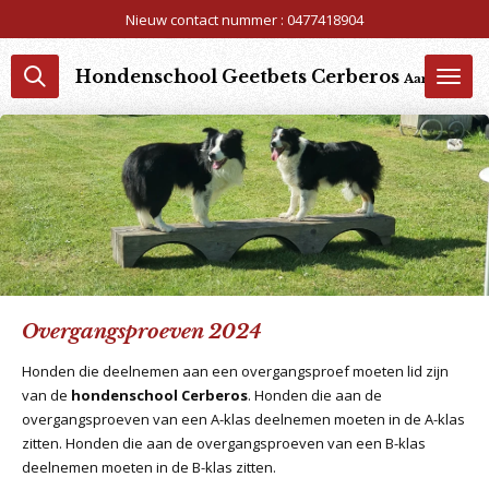
Nieuw contact nummer : 0477418904
Ga
direct
naar
Hondenschool Geetbets Cerberos
Aangesloten 
de
hoofdinhoud
Overgangsproeven 2024
Honden die deelnemen aan een overgangsproef moeten lid zijn
van de
hondenschool Cerberos
. Honden die aan de
overgangsproeven van een A-klas deelnemen moeten in de A-klas
zitten. Honden die aan de overgangsproeven van een B-klas
deelnemen moeten in de B-klas zitten.