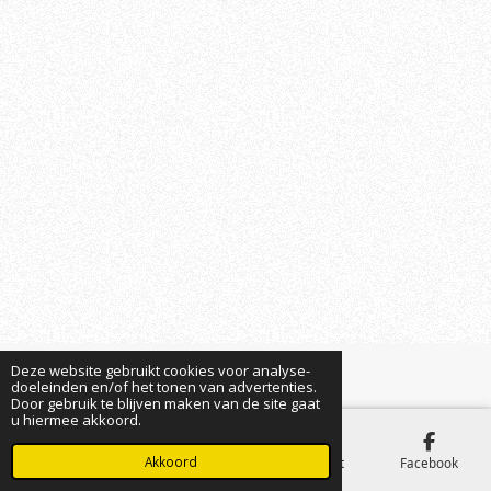
Deze website gebruikt cookies voor analyse-
© 2023 Hondenschool Cerberos Geetbets
doeleinden en/of het tonen van advertenties.
Door gebruik te blijven maken van de site gaat
u hiermee akkoord.
Akkoord
E-mailadres
Telefoonnummer
Kaart
Facebook