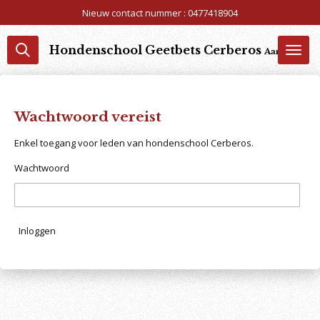
Nieuw contact nummer : 0477418904
Ga
direct
naar
Hondenschool Geetbets Cerberos
Aangesloten 
de
hoofdinhoud
Wachtwoord vereist
Enkel toegang voor leden van hondenschool Cerberos.
Wachtwoord
Inloggen