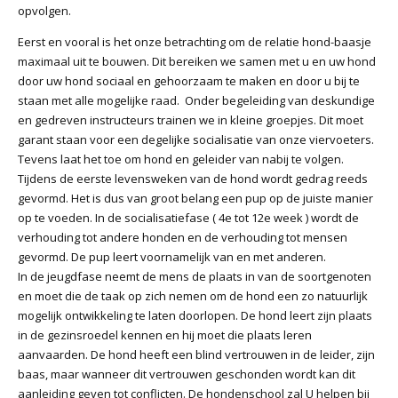
opvolgen.
Eerst en vooral is het onze betrachting om de relatie hond-baasje
maximaal uit te bouwen. Dit bereiken we samen met u en uw hond
door uw hond sociaal en gehoorzaam te maken en door u bij te
staan met alle mogelijke raad. Onder begeleiding van deskundige
en gedreven instructeurs trainen we in kleine groepjes. Dit moet
garant staan voor een degelijke socialisatie van onze viervoeters.
Tevens laat het toe om hond en geleider van nabij te volgen.
Tijdens de eerste levensweken van de hond wordt gedrag reeds
gevormd. Het is dus van groot belang een pup op de juiste manier
op te voeden. In de socialisatiefase ( 4e tot 12e week ) wordt de
verhouding tot andere honden en de verhouding tot mensen
gevormd. De pup leert voornamelijk van en met anderen.
In de jeugdfase neemt de mens de plaats in van de soortgenoten
en moet die de taak op zich nemen om de hond een zo natuurlijk
mogelijk ontwikkeling te laten doorlopen. De hond leert zijn plaats
in de gezinsroedel kennen en hij moet die plaats leren
aanvaarden. De hond heeft een blind vertrouwen in de leider, zijn
baas, maar wanneer dit vertrouwen geschonden wordt kan dit
aanleiding geven tot conflicten. De hondenschool zal U helpen bij