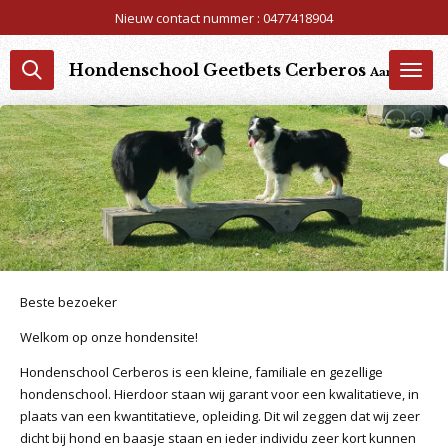
Nieuw contact nummer : 0477418904
Ga
direct
naar
Hondenschool Geetbets Cerberos
Aangesloten 
de
hoofdinhoud
Beste bezoeker
Welkom op onze hondensite!
Hondenschool Cerberos is een kleine, familiale en gezellige
hondenschool. Hierdoor staan wij garant voor een kwalitatieve, in
plaats van een kwantitatieve, opleiding. Dit wil zeggen dat wij zeer
dicht bij hond en baasje staan en ieder individu zeer kort kunnen